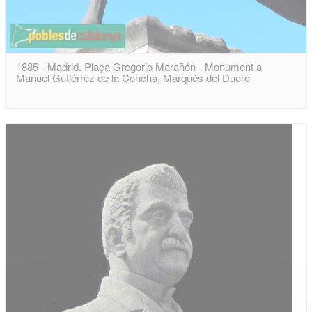
1885 - Madrid. Plaça Gregorio Marañón - Monument a
Manuel Gutiérrez de la Concha, Marqués del Duero