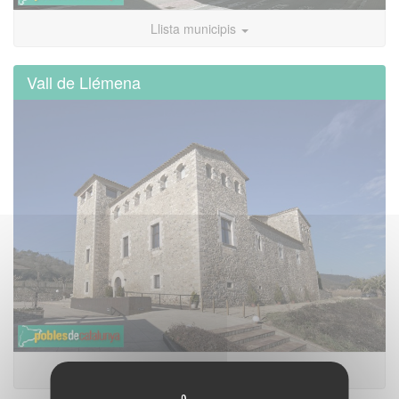
Llista municipis
Vall de Llémena
Llista municipis