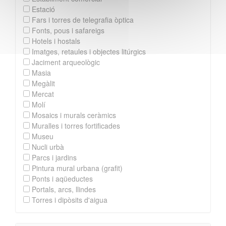
Estació
Fars i torres de telegrafia òptica
Fonts, pous i safareigs
Hotels i hostals
Imatges, retaules i objectes litúrgics
Jaciment arqueològic
Masia
Megàlit
Mercat
Molí
Mosaics i murals ceràmics
Muralles i torres fortificades
Museu
Nucli urbà
Parcs i jardins
Pintura mural urbana (grafit)
Ponts i aqüeductes
Portals, arcs, llindes
Torres i dipòsits d'aigua