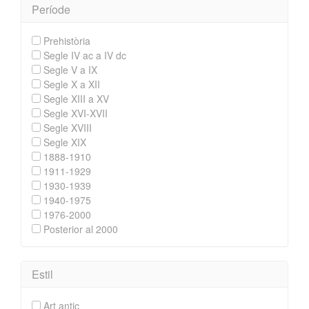
Període
Prehistòria
Segle IV ac a IV dc
Segle V a IX
Segle X a XII
Segle XIII a XV
Segle XVI-XVII
Segle XVIII
Segle XIX
1888-1910
1911-1929
1930-1939
1940-1975
1976-2000
Posterior al 2000
Estil
Art antic