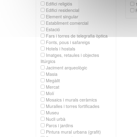
Edifici religiós
1
Edifici residencial
P
Element singular
Establiment comercial
Estació
Fars i torres de telegrafia òptica
Fonts, pous i safareigs
Hotels i hostals
Imatges, retaules i objectes
litúrgics
Jaciment arqueològic
Masia
Megàlit
Mercat
Molí
Mosaics i murals ceràmics
Muralles i torres fortificades
Museu
Nucli urbà
Parcs i jardins
Pintura mural urbana (grafit)