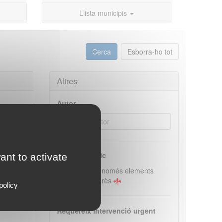
Llista municipis
Altres
Autor
Interès turístic
ant to activate
Selecciona només elements
d'especial interès
policy
Requereix intervenció urgent