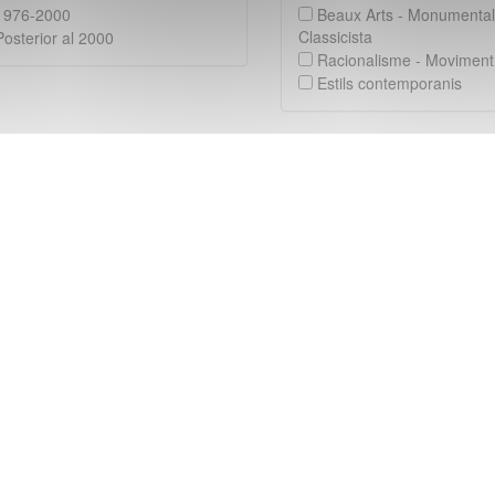
976-2000
Beaux Arts - Monumenta
Classicista
osterior al 2000
Racionalisme - Movimen
Estils contemporanis