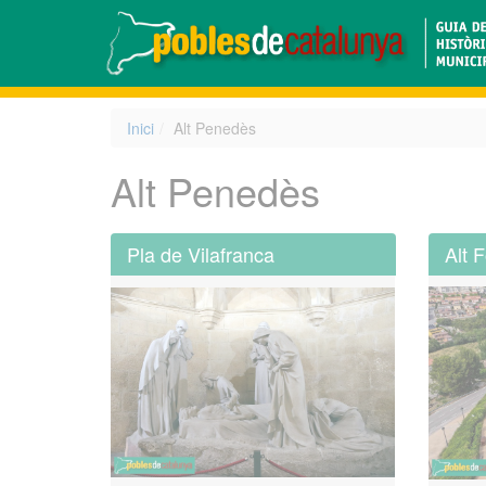
Inici
Alt Penedès
Alt Penedès
Pla de Vilafranca
Alt F