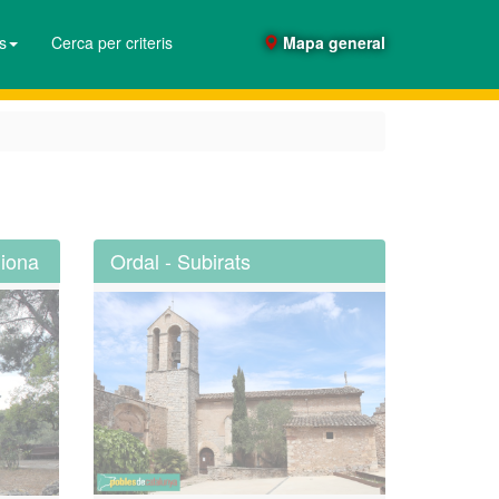
es
Cerca per criteris
Mapa general
diona
Ordal - Subirats