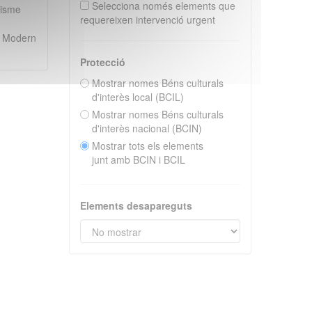
Selecciona només elements que
lisme
requereixen intervenció urgent
t Modern
Protecció
Mostrar nomes Béns culturals
d'interès local (BCIL)
Mostrar nomes Béns culturals
d'interès nacional (BCIN)
Mostrar tots els elements
junt amb BCIN i BCIL
Elements desapareguts