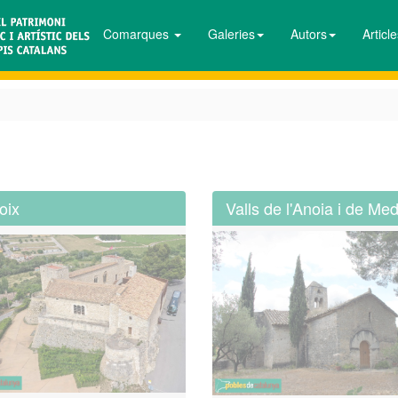
Comarques
Galeries
Autors
Articl
oix
Valls de l'Anoia i de Me