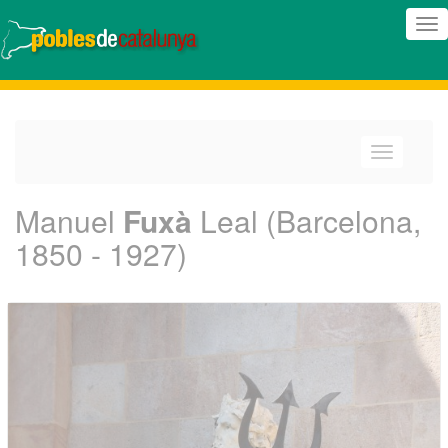
(In
nav
(Intercanv
navegació
Manuel
Fuxà
Leal (Barcelona,
1850 - 1927)