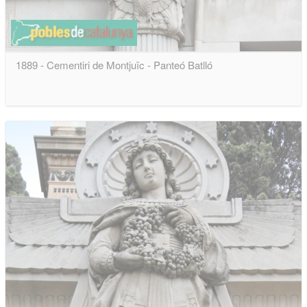
1889 - Cementiri de Montjuïc - Panteó Batlló