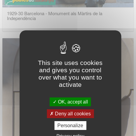
1929-30 Barcelona - Monument als Màrtirs de la
Independència
This site uses cookies
and gives you control
over what you want to
activate
OK, accept all
Deny all cookies
Personalize
Privacy policy