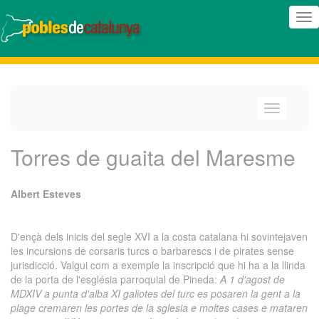
(In
nav
(Intercanv
navegació
Torres de guaita del Maresme
Albert Esteves
D'ençà dels inicis del segle XVI a la costa catalana hi sovintejaven
les incursions de corsaris turcs o barbarescs i de pirates sense
jurisdicció. Valgui com a exemple la inscripció que hi ha a la llinda
de la porta de l'església parroquial de Pineda:
A 1 d'agost de
MDXIV a punta d'alba XI galiotes del turc es posaren la gent a la
plage cremaren les portes de la sglesia e moltes cases e mataren