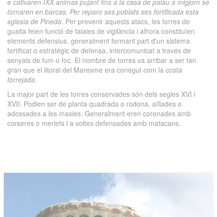
e cativaren IXX animas pujant fins a la casa de palau a migjorn se
tornaren en barcas. Per reparo ses poblats ses fortificada esta
sglesia de Pineda
. Per prevenir aquests atacs, les torres de
guaita feien funció de talaies de vigilància i alhora constituïen
elements defensius, generalment formant part d'un sistema
fortificat o estratègic de defensa, intercomunicat a través de
senyals de fum o foc. El nombre de torres va arribar a ser tan
gran que el litoral del Maresme era conegut com la
costa
torrejada
.
La major part de les torres conservades són dels segles XVI i
XVII. Podien ser de planta quadrada o rodona, aïllades o
adossades a les masies. Generalment eren coronades amb
corseres o merlets i a voltes defensades amb matacans.