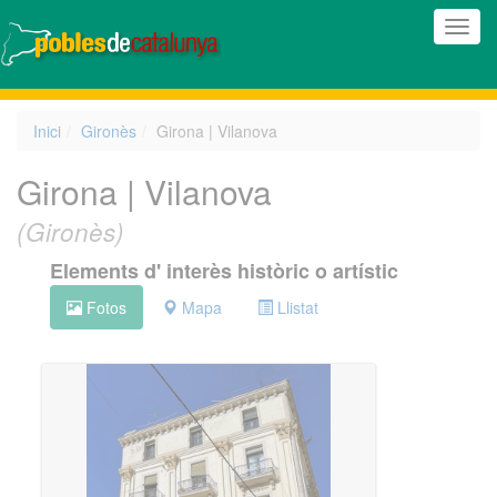
(Inte
naveg
Inici
Gironès
Girona | Vilanova
Girona | Vilanova
(Gironès)
Elements d' interès històric o artístic
Fotos
Mapa
Llistat