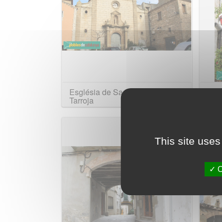
Església de Sant Salvador de
Casa
Tarroja
This site uses
O