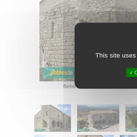
This site uses
O
Barberà de la Conca - Castell de Barb
6)