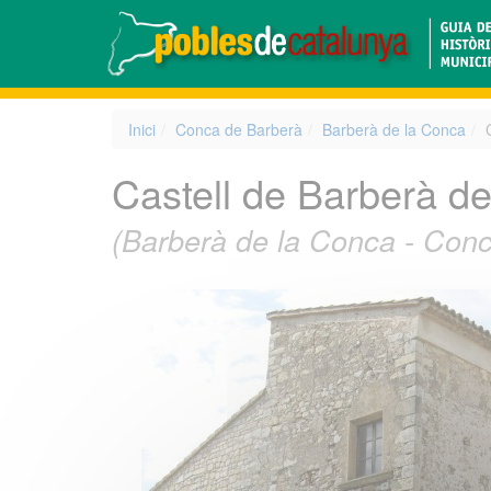
Inici
Conca de Barberà
Barberà de la Conca
Castell de Barberà d
(Barberà de la Conca - Con