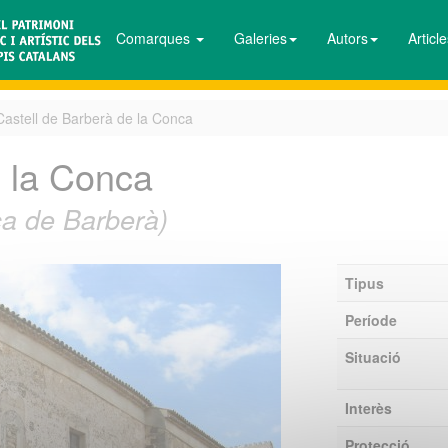
Comarques
Galeries
Autors
Articl
Castell de Barberà de la Conca
e la Conca
ca de Barberà)
Tipus
Període
Situació
Interès
Protecció